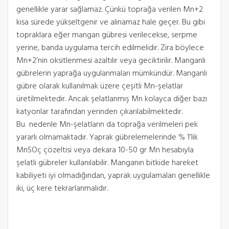
genellikle yarar sağlamaz. Çünkü toprağa verilen Mn+2
kısa sürede yükseltgenir ve alınamaz hale geçer. Bu gibi
topraklara eğer mangan gübresi verilecekse, serpme
yerine, banda uygulama tercih edilmelidir. Zira böylece
Mn+2’nin oksitlenmesi azaltılır veya geciktirilir. Manganlı
gübrelerin yaprağa uygulanmaları mümkündür. Manganlı
gübre olarak kullanılmak üzere çeşitli Mn-şelatlar
üretilmektedir. Ancak şelatlanmış Mn kolayca diğer bazı
katyonlar tarafından yerinden çıkarılabilmektedir.
Bu nedenle Mn-şelatların da toprağa verilmeleri pek
yararlı olmamaktadır. Yaprak gübrelemelerinde % 1’lik
MnSOç çözeltisi veya dekara 10-50 gr Mn hesabıyla
şelatlı gübreler kullanılabilir. Manganın bitkide hareket
kabiliyeti iyi olmadığından, yaprak uygulamaları genellikle
iki, üç kere tekrarlanmalıdır.