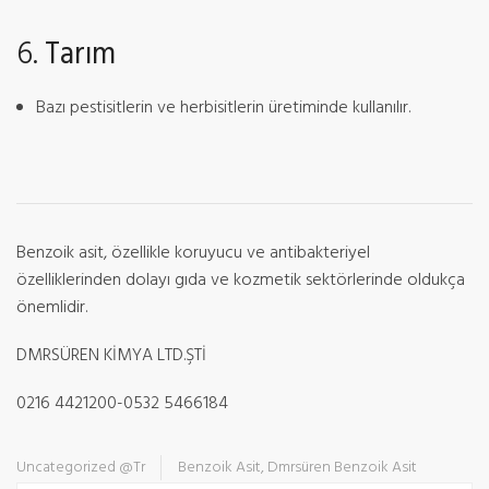
6.
Tarım
Bazı pestisitlerin ve herbisitlerin üretiminde kullanılır.
Benzoik asit, özellikle koruyucu ve antibakteriyel
özelliklerinden dolayı gıda ve kozmetik sektörlerinde oldukça
önemlidir.
DMRSÜREN KİMYA LTD.ŞTİ
0216 4421200-0532 5466184
Uncategorized @tr
Benzoik Asit
,
Dmrsüren Benzoik Asit