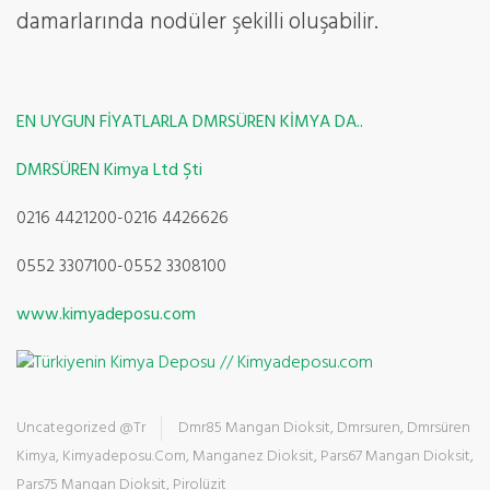
damarlarında nodüler şekilli oluşabilir.
EN UYGUN FİYATLARLA DMRSÜREN KİMYA DA..
DMRSÜREN Kimya Ltd Şti
0216 4421200-0216 4426626
0552 3307100-0552 3308100
www.kimyadeposu.com
Uncategorized @tr
Dmr85 Mangan Dioksit
,
Dmrsuren
,
Dmrsüren
Kimya
,
Kimyadeposu.com
,
Manganez Dioksit
,
Pars67 Mangan Dioksit
,
Pars75 Mangan Dioksit
,
Pirolüzit