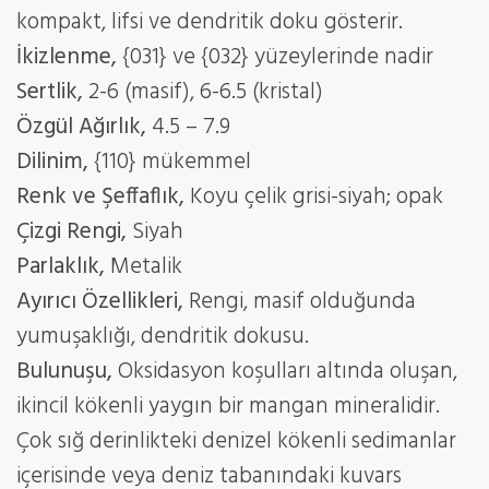
kompakt, lifsi ve dendritik doku gösterir.
İkizlenme,
{031} ve {032} yüzeylerinde nadir
Sertlik,
2-6 (masif), 6-6.5 (kristal)
Özgül Ağırlık,
4.5 – 7.9
Dilinim,
{110} mükemmel
Renk ve Şeffaflık,
Koyu çelik grisi-siyah; opak
Çizgi Rengi,
Siyah
Parlaklık,
Metalik
Ayırıcı Özellikleri,
Rengi, masif olduğunda
yumuşaklığı, dendritik dokusu.
Bulunuşu,
Oksidasyon koşulları altında oluşan,
ikincil kökenli yaygın bir mangan mineralidir.
Çok sığ derinlikteki denizel kökenli sedimanlar
içerisinde veya deniz tabanındaki kuvars