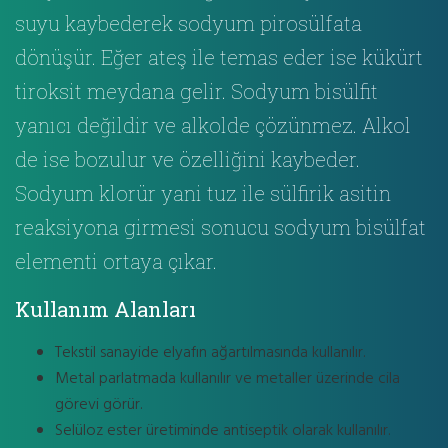
suyu kaybederek sodyum pirosülfata
dönüşür. Eğer ateş ile temas eder ise kükürt
tiroksit meydana gelir. Sodyum bisülfit
yanıcı değildir ve alkolde çözünmez. Alkol
de ise bozulur ve özelliğini kaybeder.
Sodyum klorür yani tuz ile sülfirik asitin
reaksiyona girmesi sonucu sodyum bisülfat
elementi ortaya çıkar.
Kullanım Alanları
Tekstil sanayide elyafın ağartılmasında kullanılır.
Metal parlatmada kullanılır ve metaller üzerinde cila
görevi görür.
Selüloz ester üretiminde antiseptik olarak kullanılır.