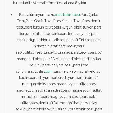
kullanılabilir.Mineralin ömrü ortalama 8 yıldır.
Pars alüminyum tozu,
pars bakır tozu
,Pars Çinko
Tozu,Pars Grafit Tozu,Pars Kurşun Tozu,Pars demir
tozu,pars kurşun oksit,pars kurşun oksit sülyen,pars
kurşun oksit mürdesenk,pars fire assay flux,pars
nitrik asit,pars hidroklorik asit,pars sülfürik asit,pars
hidrazin hidrat,pars kaolin,pars
sepiyolit,sunsep,sundiyo,sunmag,pars zeolit,pars 67
mangan dioksit,pars85 mangan dioksit,hadjin yılan
kovucu,parsvet yara tozu,pars lime
sülfür,nanotozlar,
com
,sunshield kaolin,sunshield sıvı
kaolin,pars silisyum karbür,silisyum karbür,dmr74
mangan dioksit,pars magnezyum sülfat,pars
magnezyum sülfat anhidrat,pars magnezyum sülfat
monohidrat,pars magnezyum oksit,pars bakır
sülfat,pars demir sülfat monohidrat,pars kalay
sökücü,pars nikel sökücü,süren vollastonit tozu,pars