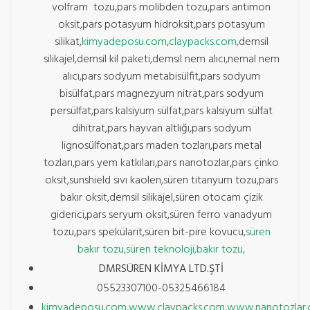
volfram tozu,pars molibden tozu,pars antimon
oksit,pars potasyum hidroksit,pars potasyum
silikat,
kimyadeposu.com
,
claypacks.com
,demsil
silikajel,demsil kil paketi,demsil nem alıcı,nemal nem
alıcı,pars sodyum metabisülfit,pars sodyum
bisülfat,pars magnezyum nitrat,pars sodyum
persülfat,pars kalsiyum sülfat,pars kalsiyum sülfat
dihitrat,pars hayvan altlığı,pars sodyum
lignosülfonat,pars maden tozları,pars metal
tozları,pars yem katkıları,pars nanotozlar,pars çinko
oksit,sunshield sıvı kaolen,süren titanyum tozu,pars
bakır oksit,demsil silikajel,süren otocam çizik
giderici,pars seryum oksit,süren ferro vanadyum
tozu,pars spekülarit,süren bit-pire kovucu,
süren
bakır tozu,süren teknoloji,bakır tozu,
DMRSÜREN KİMYA LTD.ŞTİ
05523307100-05325466184
kimyadeposu.com
,
www.claypacks.com
,
www.nanotozlar