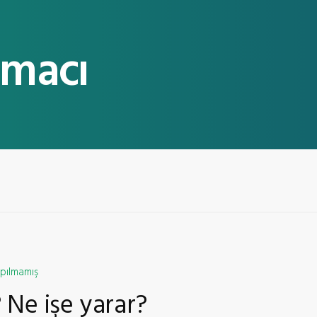
amacı
pılmamış
 Ne işe yarar?