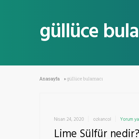
güllüce bul
Anasayfa
»
güllüce bulamacı
Nisan 24, 2020
ozkancol
Yorum ya
Lime Sülfür nedir?