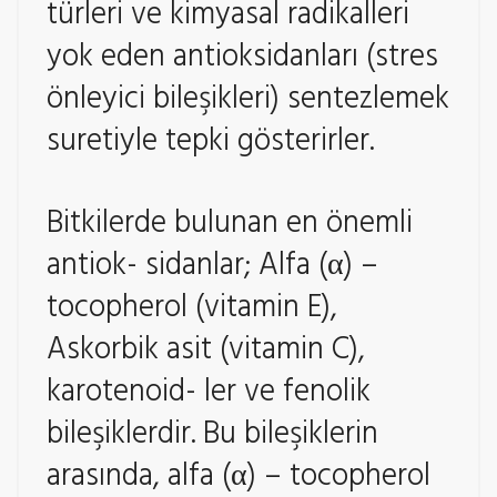
türleri ve kimyasal radikalleri
yok eden antioksidanları (stres
önleyici bileşikleri) sentezlemek
suretiyle tepki gösterirler.
Bitkilerde bulunan en önemli
antiok- sidanlar; Alfa (α) –
tocopherol (vitamin E),
Askorbik asit (vitamin C),
karotenoid- ler ve fenolik
bileşiklerdir. Bu bileşiklerin
arasında, alfa (α) – tocopherol