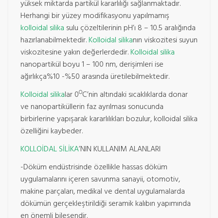
yüksek miktarda partikül kararlılığı sağlanmaktadır.
Herhangi bir yüzey modifikasyonu yapılmamış
kolloidal silika
sulu çözeltilerinin pH’ı 8 – 10.5 aralığında
hazırlanabilmektedir.
Kolloidal silika
nın viskozitesi suyun
viskozitesine yakın değerlerdedir.
Kolloidal silika
nanopartikül boyu 1 – 100 nm, derişimleri ise
ağırlıkça%10 -%50 arasında üretilebilmektedir.
O
Kolloidal silika
lar 0
C’nin altındaki sıcaklıklarda donar
ve nanopartiküllerin faz ayrılması sonucunda
birbirlerine yapışarak kararlılıkları bozulur, kolloidal silika
özelliğini kaybeder.
KOLLOİDAL SİLİKA
’NIN KULLANIM ALANLARI
-Döküm endüstrisinde özellikle hassas döküm
uygulamalarını içeren savunma sanayii, otomotiv,
makine parçaları, medikal ve dental uygulamalarda
dökümün gerçekleştirildiği seramik kalıbın yapımında
en önemli bileşendir.