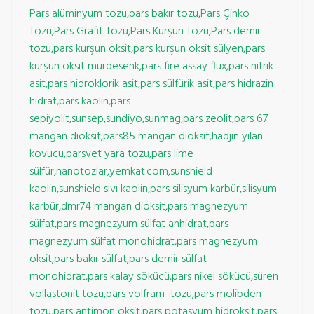
Pars alüminyum tozu,pars bakır tozu,Pars Çinko
Tozu,Pars Grafit Tozu,Pars Kurşun Tozu,Pars demir
tozu,pars kurşun oksit,pars kurşun oksit sülyen,pars
kurşun oksit mürdesenk,pars fire assay flux,pars nitrik
asit,pars hidroklorik asit,pars sülfürik asit,pars hidrazin
hidrat,pars kaolin,pars
sepiyolit,sunsep,sundiyo,sunmag,pars zeolit,pars 67
mangan dioksit,pars85 mangan dioksit,hadjin yılan
kovucu,parsvet yara tozu,pars lime
sülfür,nanotozlar,yemkat.com,sunshield
kaolin,sunshield sıvı kaolin,pars silisyum karbür,silisyum
karbür,dmr74 mangan dioksit,pars magnezyum
sülfat,pars magnezyum sülfat anhidrat,pars
magnezyum sülfat monohidrat,pars magnezyum
oksit,pars bakır sülfat,pars demir sülfat
monohidrat,pars kalay sökücü,pars nikel sökücü,süren
vollastonit tozu,pars volfram tozu,pars molibden
tozu,pars antimon oksit,pars potasyum hidroksit,pars