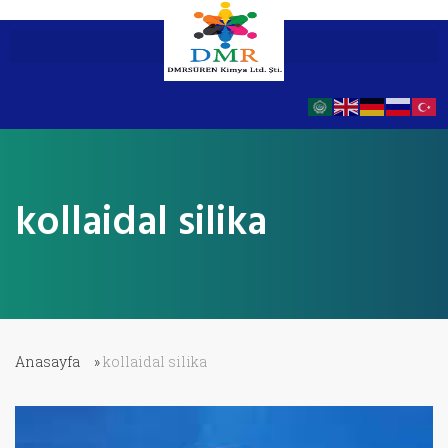
kollaidal silika
Anasayfa
»
kollaidal silika