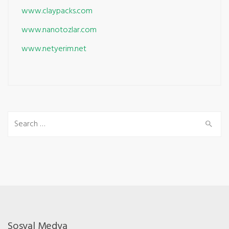
www.claypacks.com
www.nanotozlar.com
www.netyerim.net
Sosyal Medya