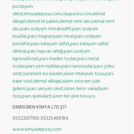
potasyum
silikat,kimyadeposu.com,claypacks.com,demsil
silikajel,demsil kil paketi,demsil nem alıcı,nemal nem
alıcı,pars sodyum metabisülfit,pars sodyum
bisülfat,pars magnezyum nitrat,pars sodyum
persülfat,pars kalsiyum sülfat,pars kalsiyum sülfat
dihitrat,pars hayvan altlığı,pars sodyum
lignosülfonat,pars maden tozları,pars metal
tozları,pars yem katkıları,pars nanotozlar,pars çinko
oksit,sunshield sıvı kaolen,süren titanyum tozu,pars
bakır oksit,demsil silikajel,süren otocam çizik
giderici,pars seryum oksit,süren ferro vanadyum
tozu,pars spekülarit,süren bit-pire kovucu
DMRSÜREN KİMYA LTD.ŞTİ
05523307100-05325466184
www.kimyadeposu.com