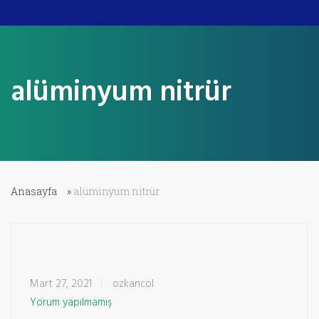
alüminyum nitrür
Anasayfa
»
alüminyum nitrür
Mart 27, 2021
ozkancol
Yorum yapılmamış