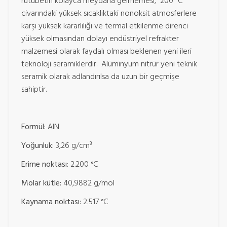
rutubetin kolayca meydana gelmemesi, 200 °C
civarındaki yüksek sıcaklıktaki nonoksit atmosferlere
karşı yüksek kararlılığı ve termal etkilenme direnci
yüksek olmasından dolayı endüstriyel refrakter
malzemesi olarak faydalı olması beklenen yeni ileri
teknoloji seramiklerdir. Alüminyum nitrür yeni teknik
seramik olarak adlandırılsa da uzun bir geçmişe
sahiptir.
Formül:
AlN
Yoğunluk:
3,26 g/cm³
Erime noktası:
2.200 °C
Molar kütle:
40,9882 g/mol
Kaynama noktası:
2.517 °C