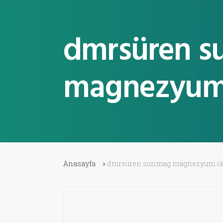
dmrsüren 
magnezyum 
Anasayfa
»
dmrsüren sunmag magnezyum ok