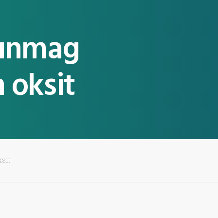
sunmag
oksit
sit