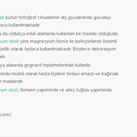
it
bütün fotoğraf cihazlarının dış gövdesinde gövdeyi
ca kullanılmaktadır.
 da oldukça etkili alanlarda kullanılan bir madde olduğuda
um oksit
yine magnezyum klorür ile birleştirilerek önemli
zellik olarak fazlaca kullanılmaktadır. Böylece dekorasyon
lır.
mya alanında grignard tepkimelerinde kullanılır.
anında müshil olarak hasta kişilere tedavi amaçlı ve bağırsak
bir maddedir.
um oksit
, fırınların yapımında ve ateş tuğlası yapımında
t.com/