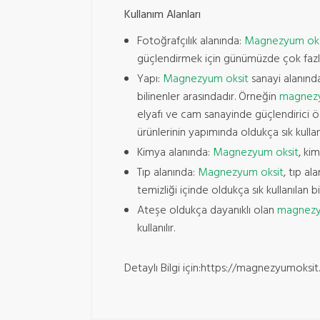
Kullanım Alanları
Fotoğrafçılık alanında:
Magnezyum oks
güçlendirmek için günümüzde çok fazla
Yapı:
Magnezyum oksit
sanayi alanında
bilinenler arasındadır. Örneğin
magnezy
elyafı ve cam sanayinde güçlendirici ö
ürünlerinin yapımında oldukça sık kullanı
Kimya alanında:
Magnezyum oksit
, ki
Tıp alanında:
Magnezyum oksit
, tıp al
temizliği içinde​ oldukça sık kullanılan 
Ateşe oldukça dayanıklı olan
magnezy
kullanılır.
Detaylı Bilgi için:https://magnezyumoksi