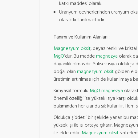
katkı maddesi olarak.
Uranyum cevherlerinden uranyum oksit
olarak kullanılmaktadır.
Tanımı ve Kullanım Alanları :
Magnezyum oksit
, beyaz renkli ve kristal
MgO
‘dur. Bu madde
magnezya
olarak da 
dayanıklı olmasıdır. Yüksek ısıya oldukça 
doğal olan
magnezyum oksit
gölden elde
üretimin artırılması için de kullanılmaya ba
Kimyasal formülü
MgO
magnezya
olarakt
önemli özelliği ise yüksek ısıya karşı old
bakımından her alanda sık kullanılır. He
Oldukça şiddetli bir şekilde yanan bu mad
yüksek ışı ile ısı ortaya çıkarır. Magne
ile elde edilir.
Magnezyum oksit
sinterlem