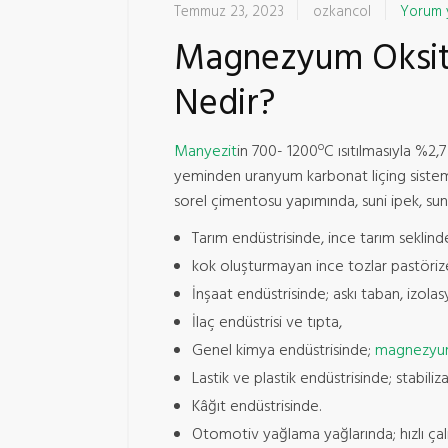
Temmuz 23, 2023
ozkancol
Yorum 
Magnezyum Oksit 
Nedir?
o
Manyezit
in 700- 1200
C ısıtılmasıyla %2,
yeminden uranyum karbonat liçing sistemle
sorel çimentosu yapımında, suni ipek, suni 
Tarım endüstrisinde, ince tarım seklind
kok oluşturmayan ince tozlar pastöriz
İnşaat endüstrisinde; askı taban, izolas
İlaç endüstrisi ve tıpta,
Genel kimya endüstrisinde;
magnezy
Lastik ve plastik endüstrisinde; stabi
Kâğıt endüstrisinde.
Otomotiv yağlama yağlarında; hızlı çalı