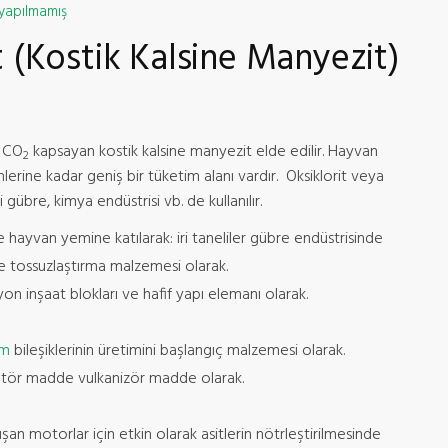
yapılmamış
(Kostik Kalsine Manyezit)
7 CO
kapsayan kostik kalsine manyezit elde edilir. Hayvan
2
rine kadar geniş bir tüketim alanı vardır. Oksiklorit veya
gübre, kimya endüstrisi vb. de kullanılır.
e hayvan yemine katılarak: iri taneliler gübre endüstrisinde
e tossuzlaştırma malzemesi olarak.
yon inşaat blokları ve hafif yapı elemanı olarak.
um
bileşiklerinin üretimini başlangıç malzemesi olarak.
lizatör madde vulkanizör madde olarak.
şan motorlar için etkin olarak asitlerin nötrleştirilmesinde