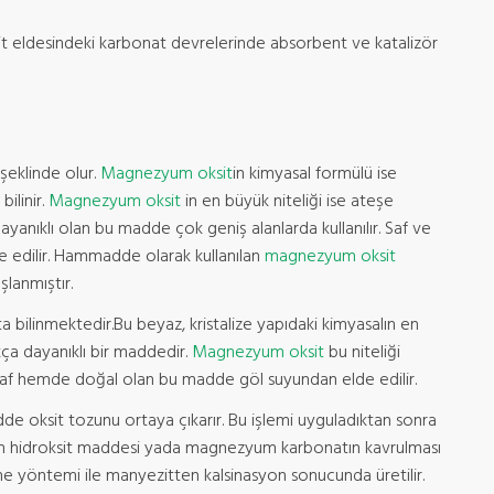
 eldesindeki karbonat devrelerinde absorbent ve katalizör
 şeklinde olur.
Magnezyum oksit
in kimyasal formülü ise
bilinir.
Magnezyum oksit
in en büyük niteliği ise ateşe
dayanıklı olan bu madde çok geniş alanlarda kullanılır. Saf ve
 edilir. Hammadde olarak kullanılan
magnezyum oksit
şlanmıştır.
a bilinmektedir.Bu beyaz, kristalize yapıdaki kimyasalın en
ukça dayanıklı bir maddedir.
Magnezyum oksit
bu niteliği
m saf hemde doğal olan bu madde göl suyundan elde edilir.
de oksit tozunu ortaya çıkarır. Bu işlemi uyguladıktan sonra
zyum hidroksit maddesi yada magnezyum karbonatın​ kavrulması
e yöntemi ile manyezitten kalsinasyon sonucunda üretilir.