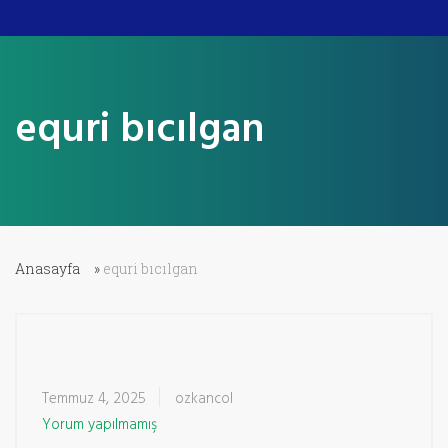
equri bıcılgan
Anasayfa
»
equri bıcılgan
Temmuz 4, 2025
ozkancol
Yorum yapılmamış