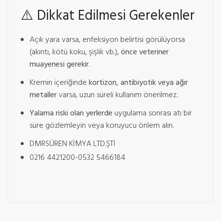
⚠️
Dikkat Edilmesi Gerekenler
Açık yara varsa, enfeksiyon belirtisi görülüyorsa
(akıntı, kötü koku, şişlik vb.),
önce veteriner
muayenesi gerekir
.
Kremin içeriğinde
kortizon, antibiyotik veya ağır
metaller
varsa, uzun süreli kullanım önerilmez.
Yalama riski olan yerlerde
uygulama sonrası atı bir
süre gözlemleyin veya koruyucu önlem alın.
DMRSÜREN KİMYA LTD.ŞTİ
0216 4421200-0532 5466184