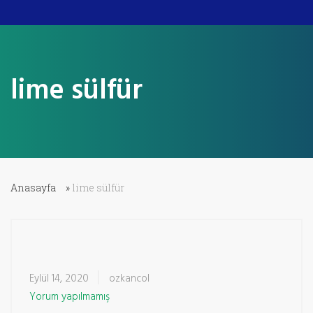
lime sülfür
Anasayfa
»
lime sülfür
Eylül 14, 2020
ozkancol
Yorum yapılmamış