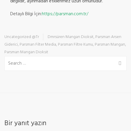
değildir, aşınmadan etkilenmez uzun ömürlüdür.
Detaylı Bilgi İçin:
https://parsman.com.tr/
Uncategorized @tr
Dmrsüren Mangan Dioksit
,
Parsman Arsen
Giderici
,
Parsman Filter Media
,
Parsman Filtre Kumu
,
Parsman Mangan
,
Parsman Mangan Dioksit
Bir yanıt yazın