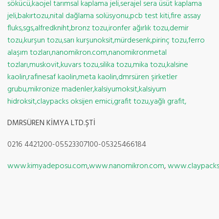
sökücü,kaojel tarımsal kaplama jeli,serajel sera üsüt kaplama
jeli,bakırtozu,nital dağlama solüsyonu,pcb test kiti,fire assay
fluks,sgs,alfredkniht,bronz tozu,ironfer ağırlık tozu,demir
tozu,kurşun tozu,sarı kurşunoksit,mürdesenk,pirinç tozu,ferro
alaşım tozları,nanomikron.com,nanomikronmetal
tozları,muskovit,kuvars tozu,silika tozu,mika tozu,kalsine
kaolin,rafinesaf kaolin,meta kaolin,dmrsüren şirketler
grubu,mikronize madenler,kalsiyumoksit,kalsiyum
hidroksit,claypacks oksijen emici,grafit tozu,yağlı grafit,
DMRSÜREN KİMYA LTD.ŞTİ
0216 4421200-05523307100-05325466184
www.kimyadeposu.com
,
www.nanomikron.com
,
www.claypack