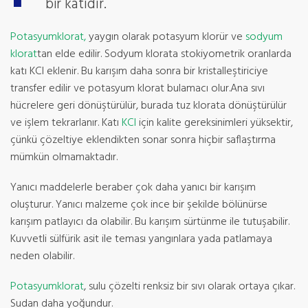
bir katıdır.
Potasyumklorat,
yaygın olarak potasyum klorür ve
sodyum
klorat
tan elde edilir. Sodyum klorata stokiyometrik oranlarda
katı KCI eklenir. Bu karışım daha sonra bir kristalleştiriciye
transfer edilir ve potasyum klorat bulamacı olur.Ana sıvı
hücrelere geri dönüştürülür, burada tuz klorata dönüştürülür
ve işlem tekrarlanır. Katı
KCl
için kalite gereksinimleri yüksektir,
çünkü çözeltiye eklendikten sonar sonra hiçbir saflaştırma
mümkün olmamaktadır.
Yanıcı maddelerle beraber çok daha yanıcı bir karışım
oluşturur. Yanıcı malzeme çok ince bir şekilde bölünürse
karışım patlayıcı da olabilir. Bu karışım sürtünme ile tutuşabilir.
Kuvvetli sülfürik asit ile teması yangınlara yada patlamaya
neden olabilir.
Potasyumklorat
, sulu çözelti renksiz bir sıvı olarak ortaya çıkar.
Sudan daha yoğundur.