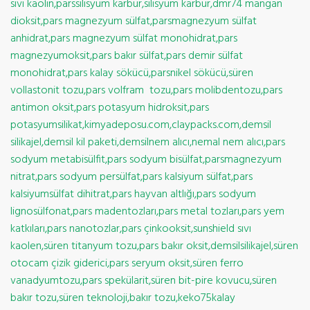
sıvı kaolin,parssilisyum karbür,silisyum karbür,dmr74 mangan
dioksit,pars magnezyum sülfat,parsmagnezyum sülfat
anhidrat,pars magnezyum sülfat monohidrat,pars
magnezyumoksit,pars bakır sülfat,pars demir sülfat
monohidrat,pars kalay sökücü,parsnikel sökücü,süren
vollastonit tozu,pars volfram tozu,pars molibdentozu,pars
antimon oksit,pars potasyum hidroksit,pars
potasyumsilikat,kimyadeposu.com,claypacks.com,demsil
silikajel,demsil kil paketi,demsilnem alıcı,nemal nem alıcı,pars
sodyum metabisülfit,pars sodyum bisülfat,parsmagnezyum
nitrat,pars sodyum persülfat,pars kalsiyum sülfat,pars
kalsiyumsülfat dihitrat,pars hayvan altlığı,pars sodyum
lignosülfonat,pars madentozları,pars metal tozları,pars yem
katkıları,pars nanotozlar,pars çinkooksit,sunshield sıvı
kaolen,süren titanyum tozu,pars bakır oksit,demsilsilikajel,süren
otocam çizik giderici,pars seryum oksit,süren ferro
vanadyumtozu,pars spekülarit,süren bit-pire kovucu,süren
bakır tozu,süren teknoloji,bakır tozu,keko75kalay