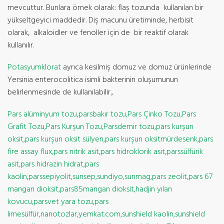
mevcuttur. Bunlara örnek olarak: flaş tozunda kullanılan bir
yükseltgeyici maddedir. Diş macunu üretiminde, herbisit
olarak, alkaloidler ve fenoller için de bir reaktif olarak
kullanılır.
Potasyumklorat
ayrıca kesilmiş domuz ve domuz ürünlerinde
Yersinia enterocolitica isimli bakterinin oluşumunun
belirlenmesinde de kullanılabilir.,
Pars alüminyum tozu,parsbakır tozu,Pars Çinko Tozu,Pars
Grafit Tozu,Pars Kurşun Tozu,Parsdemir tozu,pars kurşun
oksit,pars kurşun oksit sülyen,pars kurşun oksitmürdesenk,pars
fire assay flux,pars nitrik asit,pars hidroklorik asit,parssülfürik
asit,pars hidrazin hidrat,pars
kaolin,parssepiyolit,sunsep,sundiyo,sunmag,pars zeolit,pars 67
mangan dioksit,pars85mangan dioksit,hadjin yılan
kovucu,parsvet yara tozu,pars
limesülfür,nanotozlar,yemkat.com,sunshield kaolin,sunshield