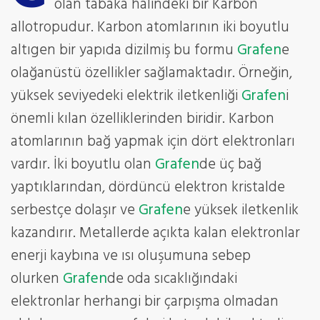
olan tabaka halindeki bir Karbon
allotropudur. Karbon atomlarının iki boyutlu
altıgen bir yapıda dizilmiş bu formu
Grafen
e
olağanüstü özellikler sağlamaktadır. Örneğin,
yüksek seviyedeki elektrik iletkenliği
Grafen
i
önemli kılan özelliklerinden biridir. Karbon
atomlarının bağ yapmak için dört elektronları
vardır. İki boyutlu olan
Grafen
de üç bağ
yaptıklarından, dördüncü elektron kristalde
serbestçe dolaşır ve
Grafen
e yüksek iletkenlik
kazandırır. Metallerde açıkta kalan elektronlar
enerji kaybına ve ısı oluşumuna sebep
olurken
Grafen
de oda sıcaklığındaki
elektronlar herhangi bir çarpışma olmadan