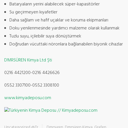
Bataryaların yerini alabilecek süper-kapasitörler
Su geçirmeyen kıyafetler
Daha sağlam ve hafif uçaklar ve koruma ekipmanları
Doku yenilenmesinde yardımcı malzeme olarak kullanmak
Tuzlu suyu, içilebilir suya dönüştürmek
Doğrudan vücuttaki nöronlara bağlanabilen biyonik cihazlar
DMRSÜREN Kimya Ltd Şti
0216 4421200-0216 4426626
0552 3307100-0552 3308100
www.kimyadeposu.com
Uncategorized @tr
Dmrsuren
,
Dmrsüren Kimya
,
Grafen
,