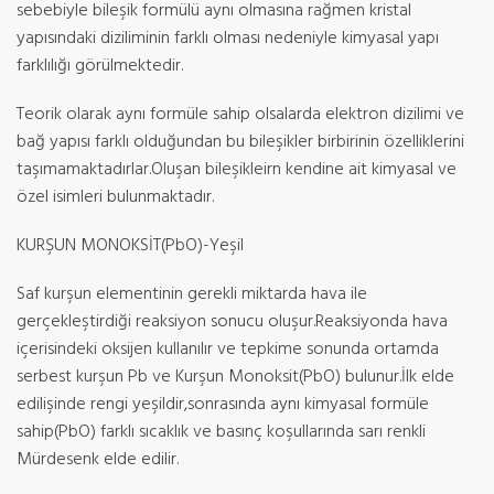
sebebiyle bileşik formülü aynı olmasına rağmen kristal
yapısındaki diziliminin farklı olması nedeniyle kimyasal yapı
farklılığı görülmektedir.
Teorik olarak aynı formüle sahip olsalarda elektron dizilimi ve
bağ yapısı farklı olduğundan bu bileşikler birbirinin özelliklerini
taşımamaktadırlar.Oluşan bileşikleirn kendine ait kimyasal ve
özel isimleri bulunmaktadır.
KURŞUN MONOKSİT(PbO)-Yeşil
Saf kurşun elementinin gerekli miktarda hava ile
gerçekleştirdiği reaksiyon sonucu oluşur.Reaksiyonda hava
içerisindeki oksijen kullanılır ve tepkime sonunda ortamda
serbest kurşun Pb ve Kurşun Monoksit(PbO) bulunur.İlk elde
edilişinde rengi yeşildir,sonrasında aynı kimyasal formüle
sahip(PbO) farklı sıcaklık ve basınç koşullarında sarı renkli
Mürdesenk elde edilir.