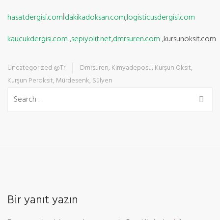
hasatdergisi.com
İ
dakikadoksan.com
,
logisticusdergisi.com
kaucukdergisi.com
,
sepiyolit.net
,
dmrsuren.com
,kursunoksit.com
Uncategorized @tr
Dmrsuren
,
Kimyadeposu
,
Kurşun Oksit
,
Kurşun Peroksit
,
Mürdesenk
,
Sülyen
Bir yanıt yazın