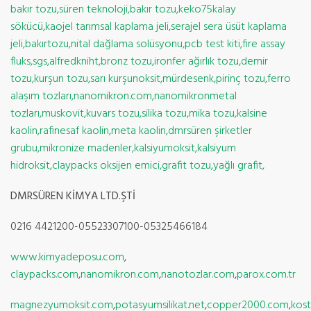
bakır tozu,süren teknoloji,bakır tozu,keko75kalay
sökücü,kaojel tarımsal kaplama jeli,serajel sera üsüt kaplama
jeli,bakırtozu,nital dağlama solüsyonu,pcb test kiti,fire assay
fluks,sgs,alfredkniht,bronz tozu,ironfer ağırlık tozu,demir
tozu,kurşun tozu,sarı kurşunoksit,mürdesenk,pirinç tozu,ferro
alaşım tozları,nanomikron.com,nanomikronmetal
tozları,muskovit,kuvars tozu,silika tozu,mika tozu,kalsine
kaolin,rafinesaf kaolin,meta kaolin,dmrsüren şirketler
grubu,mikronize madenler,kalsiyumoksit,kalsiyum
hidroksit,claypacks oksijen emici,grafit tozu,yağlı grafit,
DMRSÜREN KİMYA LTD.ŞTİ
0216 4421200-05523307100-05325466184
www.kimyadeposu.com
,
claypacks.com
,
nanomikron.com
,
nanotozlar.com
,
parox.com.tr
magnezyumoksit.com
,
potasyumsilikat.net
,
copper2000.com
,
kost