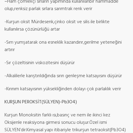
–
Ham çömlekçi sırların yapımında kullanılanbir hammadde
olup,renksiz parlak sırlara sarımtrak renk verir
-Kurşun oksit Mürdesenk,çinko oksit ve silis ile birlikte
kullanılırsa çözünürlüğü artar
-Sırrı yumşatarak ona esneklik kazandırır,gerilme yeteneğini
artırır
-Sır çözeltisinin viskozitesini düşürür
-Alkalilerle karıştırıldığında sırın genleşme katsayısını düşürür
-Kırınım katsayısının yüksekliğinden dolayı çok parlaklık verir
KURŞUN PEROKSİT(SÜLYEN)-Pb3O4)
Kurşun Monoksitin farklı ısı,basınç ve nem ile ikinci kez
Oksijenle reaksiyona girmesi sonucu oluşur.Özel ismi
SÜLYEN’dir.Kimyasal yapı itibariyle trikurşun tetraoksit(Pb3O4)