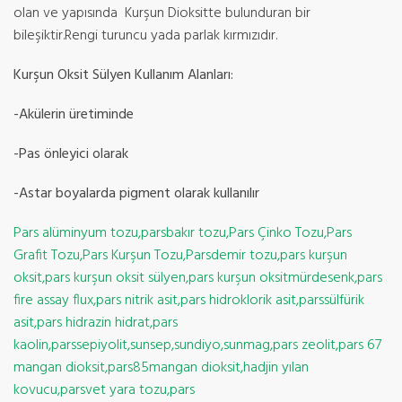
olan ve yapısında Kurşun Dioksitte bulunduran bir
bileşiktir.Rengi turuncu yada parlak kırmızıdır.
Kurşun Oksit Sülyen Kullanım Alanları:
-Akülerin üretiminde
-Pas önleyici olarak
-Astar boyalarda pigment olarak kullanılır
Pars alüminyum tozu,parsbakır tozu,Pars Çinko Tozu,Pars
Grafit Tozu,Pars Kurşun Tozu,Parsdemir tozu,pars kurşun
oksit,pars kurşun oksit sülyen,pars kurşun oksitmürdesenk,pars
fire assay flux,pars nitrik asit,pars hidroklorik asit,parssülfürik
asit,pars hidrazin hidrat,pars
kaolin,parssepiyolit,sunsep,sundiyo,sunmag,pars zeolit,pars 67
mangan dioksit,pars85mangan dioksit,hadjin yılan
kovucu,parsvet yara tozu,pars