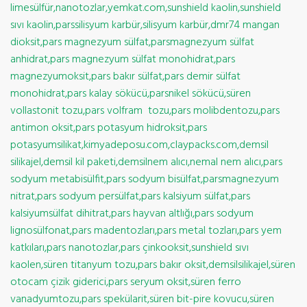
limesülfür,nanotozlar,yemkat.com,sunshield kaolin,sunshield
sıvı kaolin,parssilisyum karbür,silisyum karbür,dmr74 mangan
dioksit,pars magnezyum sülfat,parsmagnezyum sülfat
anhidrat,pars magnezyum sülfat monohidrat,pars
magnezyumoksit,pars bakır sülfat,pars demir sülfat
monohidrat,pars kalay sökücü,parsnikel sökücü,süren
vollastonit tozu,pars volfram tozu,pars molibdentozu,pars
antimon oksit,pars potasyum hidroksit,pars
potasyumsilikat,kimyadeposu.com,claypacks.com,demsil
silikajel,demsil kil paketi,demsilnem alıcı,nemal nem alıcı,pars
sodyum metabisülfit,pars sodyum bisülfat,parsmagnezyum
nitrat,pars sodyum persülfat,pars kalsiyum sülfat,pars
kalsiyumsülfat dihitrat,pars hayvan altlığı,pars sodyum
lignosülfonat,pars madentozları,pars metal tozları,pars yem
katkıları,pars nanotozlar,pars çinkooksit,sunshield sıvı
kaolen,süren titanyum tozu,pars bakır oksit,demsilsilikajel,süren
otocam çizik giderici,pars seryum oksit,süren ferro
vanadyumtozu,pars spekülarit,süren bit-pire kovucu,süren